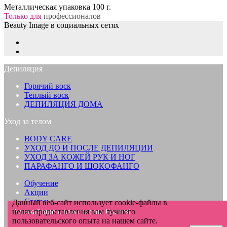
Металлическая упаковка
100
г.
Только для
профессионалов
Beauty Image в социальных сетях
Депиляция
Горячий воск
Теплый воск
ДЕПИЛЯЦИЯ ДОМА
Уход за телом
BODY CARE
УХОД ДО И ПОСЛЕ ДЕПИЛЯЦИИ
УХОД ЗА КОЖЕЙ РУК И НОГ
ПАРАФАНГО И ШОКОФАНГО
Обучение
Акции
Статьи
Данный веб-сайт использует cookie-файлы в
Купить
целях предоставления вам лучшего
Ближайшие к вам салоны Framesi
Компания
пользовательского опыта на нашем сайте.