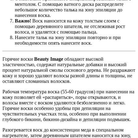
ментолом. С помощью ватного диска распределите
небольшое количество талька на зону эпиляции до
нанесения воска.
Важно!
Воск наносится на кожу толстым слоем с
помощью деревянного шпателя, не отслеживая рост
волоса, и удаляется с помощью пальца.
Нанесите тальк на зону эпиляции повторно и при
необходимости опять нанесите воск.
Горячие воски
Beauty Image
обладают высокой
эластичностью, содержат натуральные добавки и высокий
процент натуральной смолы соснового дерева. Не раздражают
кожу и хорошо удаляют волосы разной длины и толщины, не
оставляют сломанных волосков.
Рабочая температура воска (55-60 градусов) при нанесении на
кожу позволяет ей «распариться», поры открываются, и
волосы вместе с воском удаляются безболезненно и легко.
Горячие воски особенно удобны при депиляции на
чувствительных участках тела, особенно при выполнении
глубокого бикини, бикини-дизайна и депиляции подмышек.
Разогревается воск до консистенции меда в специальном
нагревателе, затем деревянным шпателем наносится на зону,