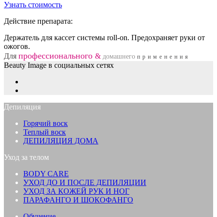
Узнать стоимость
Действие препарата:
Держатель для кассет системы roll-on. Предохраняет руки от
ожогов.
профессионального
Для
&
домашнего
применения
Beauty Image в социальных сетях
Депиляция
Горячий воск
Теплый воск
ДЕПИЛЯЦИЯ ДОМА
Уход за телом
BODY CARE
УХОД ДО И ПОСЛЕ ДЕПИЛЯЦИИ
УХОД ЗА КОЖЕЙ РУК И НОГ
ПАРАФАНГО И ШОКОФАНГО
Обучение