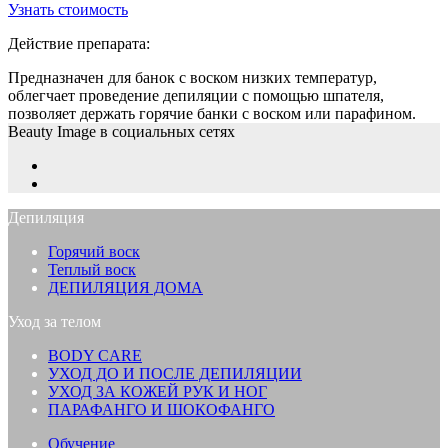
Узнать стоимость
Действие препарата:
Предназначен для банок с воском низких температур,
облегчает проведение депиляции с помощью шпателя,
позволяет держать горячие банки с воском или парафином.
Beauty Image в социальных сетях
Депиляция
Горячий воск
Теплый воск
ДЕПИЛЯЦИЯ ДОМА
Уход за телом
BODY CARE
УХОД ДО И ПОСЛЕ ДЕПИЛЯЦИИ
УХОД ЗА КОЖЕЙ РУК И НОГ
ПАРАФАНГО И ШОКОФАНГО
Обучение