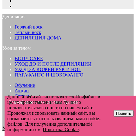
Депиляция
Горячий воск
Теплый воск
ДЕПИЛЯЦИЯ ДОМА
Уход за телом
BODY CARE
УХОД ДО И ПОСЛЕ ДЕПИЛЯЦИИ
УХОД ЗА КОЖЕЙ РУК И НОГ
ПАРАФАНГО И ШОКОФАНГО
Обучение
Акции
Статьи
Данный веб-сайт использует cookie-файлы в
Купить
целях предоставления вам лучшего
Ближайшие к вам салоны Framesi
Компания
пользовательского опыта на нашем сайте.
О компании
Продолжая использовать данный сайт, вы
Принять
Контакты
соглашаетесь с использованием нами cookie-
файлов. Для получения дополнительной
Условия обработки персональных данных
информации см.
Политика Cookie
.